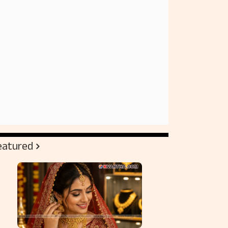
eatured