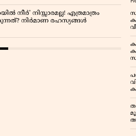
R
യിൽ നീർ' നിസ്സാരമല്ല! എത്രമാത്രം
സ
ക
കുന്നത്? നിർമാണ രഹസ്യങ്ങൾ
വീ
1
ക
കു
സ
ജ
പര
വ
ക
അ
ത
മ
അ
മ