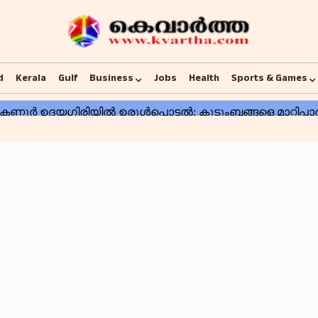
d
Kerala
Gulf
Business
Jobs
Health
Sports & Games