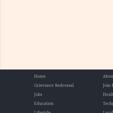
Home
Abou
Grievance Redressal
Join
Jobs
Heal
Education
Tech
Lifestyle
Loca