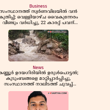
Business
സംസ്ഥാനത്ത് സ്വർണവിലയിൽ വൻ
കുതിപ്പ്; വെള്ളിയാഴ്ച വൈകുന്നേരം
വീണ്ടും വർധിച്ചു, 22 കാരറ്റ് പവന്
1,10,920 രൂപയായി
News
കണ്ണൂർ ഉദയഗിരിയിൽ ഉരുൾപൊട്ടൽ;
കുടുംബങ്ങളെ മാറ്റിപ്പാർപ്പിച്ചു,
സംസ്ഥാനത്ത് നാലിടത്ത് ചുവപ്പ്
ജാഗ്രത