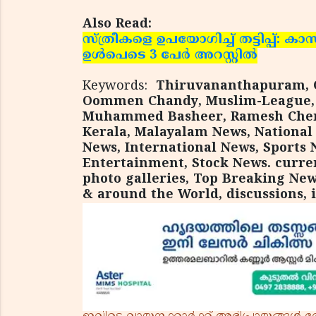
Also Read:
സ്ത്രീകളെ ഉപയോഗിച്ച് തട്ടിപ്പ്: ക
ഉള്‍പെടെ 3 പേര്‍ അറസ്റ്റില്‍
Keywords:
Thiruvananthapuram, C
Oommen Chandy, Muslim-League, R
Muhammed Basheer, Ramesh Chenn
Kerala, Malayalam News, National
News, International News, Sports 
Entertainment, Stock News. curren
photo galleries, Top Breaking News
& around the World, discussions, 