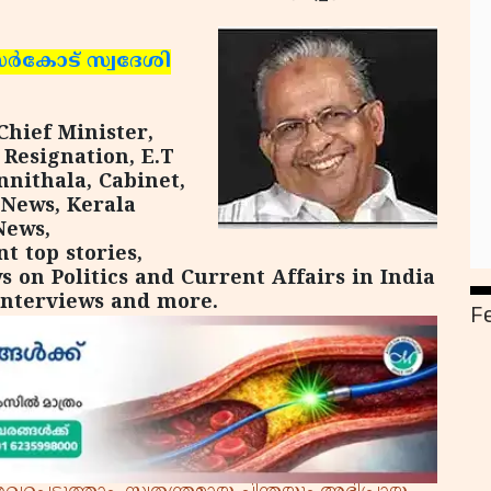
ാസര്‍കോട് സ്വദേശി
hief Minister,
esignation, E.T
ithala, Cabinet,
 News, Kerala
News,
t top stories,
 on Politics and Current Affairs in India
interviews and more.
F