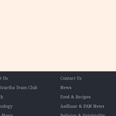
t Us
Contact Us
 Kvartha Team Club
News
th
Food & Recipes
nology
Aadhaar & PAN News
l-News
Religion & Spirituality