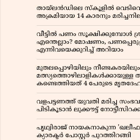
തായ്‌ലൻഡിലെ സ്‌കൂളിൽ വെടിവെപ്പ
അക്രമിയായ 14 കാരനും മരിച്ചന
വീട്ടിൽ പണം സൂക്ഷിക്കുമ്പോൾ ശ്ര
എന്തെല്ലാം? മോഷണം, പണപ്പെരുപ്
എന്നിവയെക്കുറിച്ച് അറിയാം
മുതലപ്പൊഴിയിലും നീണ്ടകരയില
മത്സ്യത്തൊഴിലാളികൾക്കായുള്ള
കണ്ടെത്തിയത് 4 പേരുടെ മൃതദേ
വളപട്ടണത്ത് യുവതി മരിച്ച സംഭ
പിടികൂടാൻ ലുക്കൗട്ട് നോട്ടീസിറക
പൃഥ്വിരാജ് നായകനാകുന്ന 'ഖലീഫ' ഓ
ക്യാരക്ടർ പോസ്റ്റർ പുറത്തിറങ്ങി