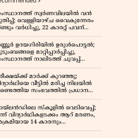
ecommended
ംസ്ഥാനത്ത് സ്വർണവിലയിൽ വൻ
ുതിപ്പ്; വെള്ളിയാഴ്ച വൈകുന്നേരം
ണ്ടും വർധിച്ചു, 22 കാരറ്റ് പവന്
,10,920 രൂപയായി
ണ്ണൂർ ഉദയഗിരിയിൽ ഉരുൾപൊട്ടൽ;
ടുംബങ്ങളെ മാറ്റിപ്പാർപ്പിച്ചു,
ംസ്ഥാനത്ത് നാലിടത്ത് ചുവപ്പ്
ാഗ്രത
ീക്ഷയ്ക്ക് മാർക്ക് കുറഞ്ഞു;
ിദ്യാർഥിയെ വീട്ടിൽ മരിച്ച നിലയിൽ
ണ്ടെത്തിയ സംഭവത്തിൽ പ്രധാന
ധ്യാപികക്കെതിരെ പരാതി
ായ്‌ലൻഡിലെ സ്‌കൂളിൽ വെടിവെപ്പ്;
ൂന്ന് വിദ്യാർഥികളടക്കം ആറ് മരണം,
ക്രമിയായ 14 കാരനും
രിച്ചനിലയിൽ