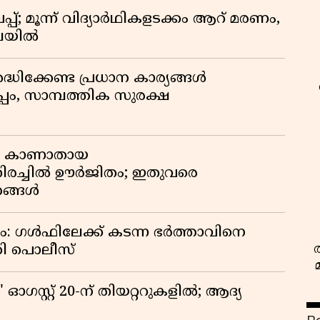
്; മൂന്ന് വിദ്യാർഥികളടക്കം ആറ് മരണം,
ിലയിൽ
ദ്ധിക്കേണ്ട പ്രധാന കാര്യങ്ങൾ
പം, സാമ്പത്തിക സുരക്ഷ
ും കാണാതായ
 തിരച്ചിൽ ഊർജിതം; ഇതുവരെ
ഹങ്ങൾ
വം: ഗൾഫിലേക്ക് കടന്ന ഭർത്താവിനെ
്കി പൊലീസ്
ഗസ്റ്റ് 20-ന് തിയറ്ററുകളിൽ; ആദ്യ