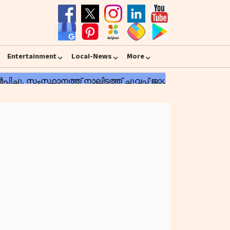
Entertainment
Local-News
More