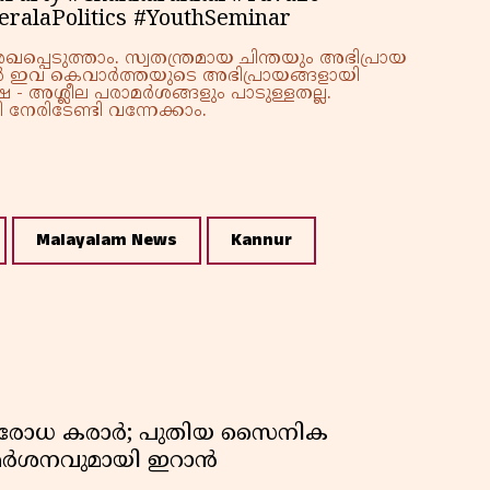
ralaPolitics #YouthSeminar
്പെടുത്താം. സ്വതന്ത്രമായ ചിന്തയും അഭിപ്രായ
്നാൽ ഇവ കെവാർത്തയുടെ അഭിപ്രായങ്ങളായി
 - അശ്ലീല പരാമർശങ്ങളും പാടുള്ളതല്ല.
നേരിടേണ്ടി വന്നേക്കാം.
Malayalam News
Kannur
രതിരോധ കരാർ; പുതിയ സൈനിക
വിമർശനവുമായി ഇറാൻ