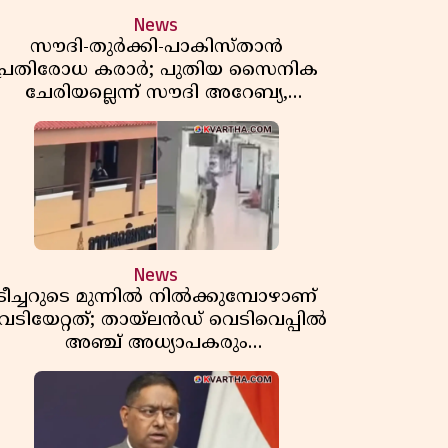
News
സൗദി-തുർക്കി-പാകിസ്താൻ
പ്രതിരോധ കരാർ; പുതിയ സൈനിക
ചേരിയല്ലെന്ന് സൗദി അറേബ്യ,
വിമർശനവുമായി ഇറാൻ
News
ടീച്ചറുടെ മുന്നിൽ നിൽക്കുമ്പോഴാണ്
െടിയേറ്റത്; തായ്‌ലൻഡ് വെടിവെപ്പിൽ
അഞ്ച് അധ്യാപകരും
മുത്തശ്ശീമുത്തശ്ശന്മാരും കൊല്ലപ്പെട്ടു,
മരണസംഖ്യ 7; ഞെട്ടിക്കുന്ന
വെളിപ്പെടുത്തലുകൾ