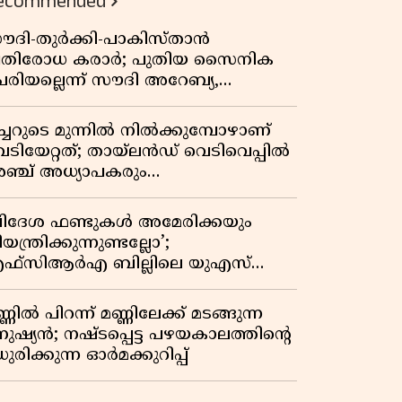
ecommended
ൗദി-തുർക്കി-പാകിസ്താൻ
്രതിരോധ കരാർ; പുതിയ സൈനിക
േരിയല്ലെന്ന് സൗദി അറേബ്യ,
ിമർശനവുമായി ഇറാൻ
ീച്ചറുടെ മുന്നിൽ നിൽക്കുമ്പോഴാണ്
െടിയേറ്റത്; തായ്‌ലൻഡ് വെടിവെപ്പിൽ
ഞ്ച് അധ്യാപകരും
ത്തശ്ശീമുത്തശ്ശന്മാരും കൊല്ലപ്പെട്ടു,
രണസംഖ്യ 7; ഞെട്ടിക്കുന്ന
വിദേശ ഫണ്ടുകൾ അമേരിക്കയും
െളിപ്പെടുത്തലുകൾ
യന്ത്രിക്കുന്നുണ്ടല്ലോ’;
ഫ്സിആർഎ ബില്ലിലെ യുഎസ്
ിമർശനങ്ങൾക്ക് മറുപടിയുമായി ഇന്ത്യ
്ണിൽ പിറന്ന് മണ്ണിലേക്ക് മടങ്ങുന്ന
നുഷ്യൻ; നഷ്ടപ്പെട്ട പഴയകാലത്തിൻ്റെ
ുരിക്കുന്ന ഓർമക്കുറിപ്പ്