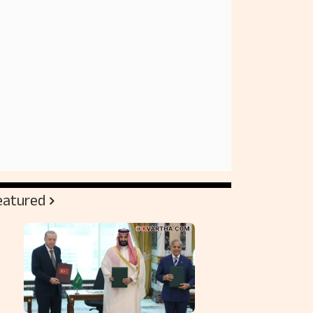
eatured