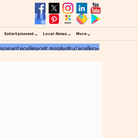
Entertainment
Local-News
More