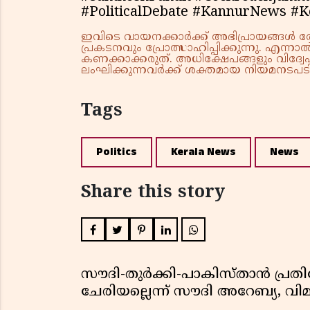
#PoliticalDebate #KannurNews #Ke
ഇവിടെ വായനക്കാർക്ക് അഭിപ്രായങ്ങൾ രേഖപ
പ്രകടനവും പ്രോത്സാഹിപ്പിക്കുന്നു. എന
കണക്കാക്കരുത്. അധിക്ഷേപങ്ങളും വിദ്വേഷ
ലംഘിക്കുന്നവർക്ക് ശക്തമായ നിയമനടപടി 
Tags
Politics
Kerala News
News
Share this story
സൗദി-തുർക്കി-പാകിസ്താൻ പ്
ചേരിയല്ലെന്ന് സൗദി അറേബ്യ, 