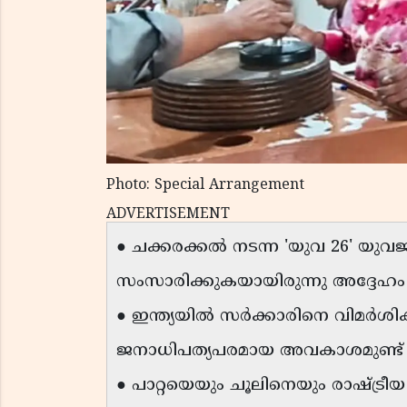
Photo: Special Arrangement
ADVERTISEMENT
● ചക്കരക്കൽ നടന്ന 'യുവ 26' യു
സംസാരിക്കുകയായിരുന്നു അദ്ദേഹം
● ഇന്ത്യയിൽ സർക്കാരിനെ വിമർശിക
ജനാധിപത്യപരമായ അവകാശമുണ്ട്
● പാറ്റയെയും ചൂലിനെയും രാഷ്ട്രീ