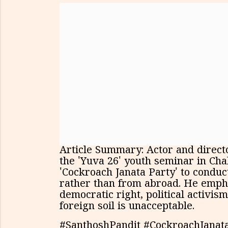
Article Summary: Actor and direct
the 'Yuva 26' youth seminar in Cha
'Cockroach Janata Party' to conduct
rather than from abroad. He emphas
democratic right, political activi
foreign soil is unacceptable.
#SanthoshPandit #CockroachJanat