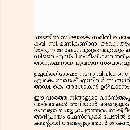
ചടങ്ങിൽ സംഘാടക സമിതി ചെയർമ
കവി സി. മണികണ്ഠൻ, അഡ്വ. ആതിര
'മാറുന്ന ലോകം, പുതുതലമുറയും 
ഡിവൈഎസ്പി രംഗീഷ് കടവത്ത് പ്
അധ്യക്ഷനായ യുവജന സംവാദവും 
ഉച്ചയ്ക്ക് ശേഷം നടന്ന വിവിധ
എ.കെ. രാഗേഷ് എന്നിവർ സംസാരിച്
അഡ്വ. കെ. അശോകൻ ഉദ്ഘാടനം ച
ഈ വാർത്ത നിങ്ങളുടെ വാട്സ്ആപ്പ്
വാർത്തകൾ അറിയാൻ ഞങ്ങളുടെ വാ
ഫോളോ ചെയ്യുക. ഇത്തരം രാഷ്ട്രീയ
അഭിപ്രായം ഫേസ്ബുക്ക് പേജിൽ ഈ
കമന്റായി രേഖപ്പെടുത്താൻ മറക്കരു