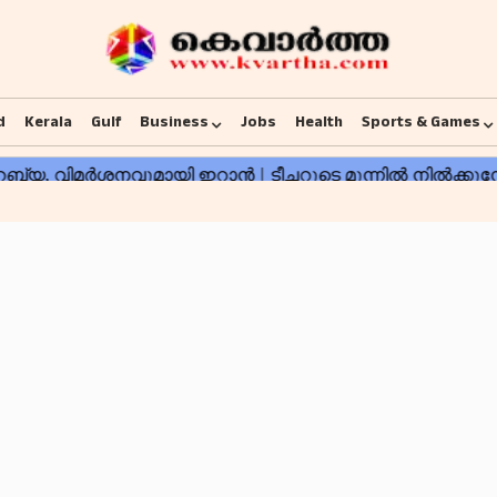
d
Kerala
Gulf
Business
Jobs
Health
Sports & Games