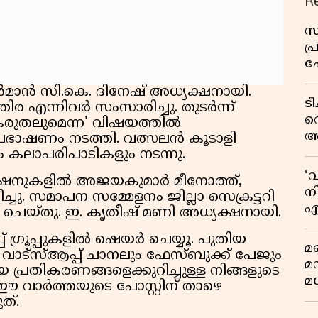
R
സ
പ
ച
വ
ാൻ സി.കെ. ദിനേഷ് അധ്യക്ഷനായി.
ട
 എന്നിവർ സംസാരിച്ചു. തുടർന്ന്
വ
കരുതലുമെന്ന' വിഷയത്തിൽ
അ
രഭാഷണം നടത്തി. വത്സലൻ കൂടാളി
മു
കലാപരിപാടികളും നടന്നു.
മ
‘
 സെഷനുകളിൽ അജയകുമാർ മീനോത്ത്,
വ
നി
ചു. സമാപന സമ്മേളനം ജില്ലാ സെക്രട്ടറി
എ
െയ്തു. ഇ. കൃതീഷ് മണി അധ്യക്ഷനായി.
വ
 ഗ്രൂപ്പുകളിൽ ഷെയർ ചെയ്യൂ. പുതിയ
മണ
ട്സ്ആപ്പ് ചാനലും ഫേസ്ബുക്ക് പേജും
മ
 പ്രതികരണങ്ങളെക്കുറിച്ചുള്ള നിങ്ങളുടെ
മധ
 വാർത്തയുടെ പോസ്റ്റിന് താഴെ
ത്.