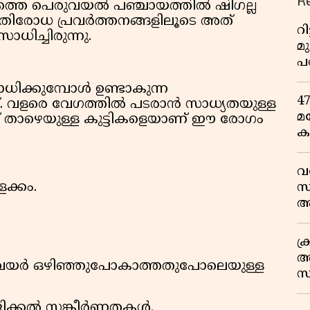
R
രത്തെ പെരുവയൽ പഞ്ചായത്തിൽ ഷിഗല്ല
രതിരോധ പ്രവർത്തനങ്ങളിലൂടെ അത്
റ
ാധിച്ചിരുന്നു.
മ
പ
ഒ
ധിക്കുമ്പോൾ ഉണ്ടാകുന്ന
4
വളരെ വേഗത്തിൽ പടരാൻ സാധ്യതയുള്ള
മ
ന് താഴെയുള്ള കുട്ടികളെയാണ് ഈ രോഗം
ക
ര
ഇ
വ
വ
ക്കം.
സ
ആ
സ
ക
അ
 വയർ ഒഴിഞ്ഞുപോകാത്തതുപോലെയുള്ള
സ
എ
ജിക്കൽ സങ്കീർണതകൾ.