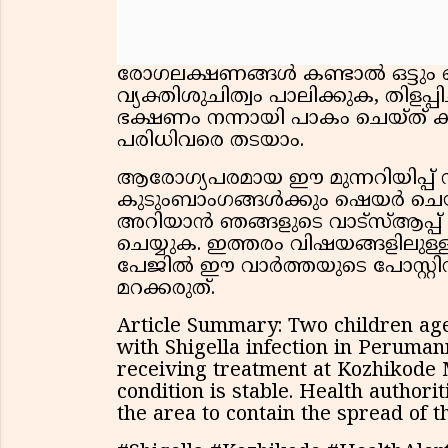
രോഗലക്ഷണങ്ങൾ കണ്ടാൽ ഒട്ടു
വ്യക്തിശുചിത്വം പാലിക്കുക, തിളപ്പി
ഭക്ഷണം നന്നായി പാകം ചെയ്ത് ക
പരിധിവരെ തടയാം.
ആരോഗ്യപരമായ ഈ മുന്നറിയിപ്പ് ന
കുടുംബാംഗങ്ങൾക്കും ഷെയർ ചെ
അറിയാൻ ഞങ്ങളുടെ വാട്സ്ആപ്പ
ചെയ്യുക. ഇത്തരം വിഷയങ്ങളിലുള
പേജിൽ ഈ വാർത്തയുടെ പോസ്റ്റിന്
മറക്കരുത്.
Article Summary: Two children ag
with Shigella infection in Peruman
receiving treatment at Kozhikode 
condition is stable. Health authori
the area to contain the spread of th