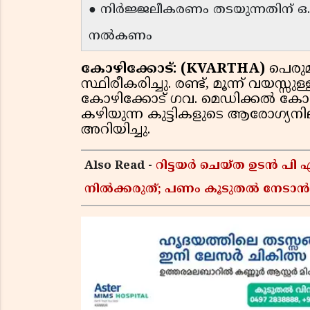
● നിർജ്ജലീകരണം തടയുന്നതിന് ഒ.ആ
നൽകണം
കോഴിക്കോട്: (KVARTHA)
പെരുമ
സ്ഥിരീകരിച്ചു. രണ്ട്, മൂന്ന് വയസ്
കോഴിക്കോട് ഗവ. മെഡിക്കൽ കോ
കഴിയുന്ന കുട്ടികളുടെ ആരോഗ്യന
അറിയിച്ചു.
Also Read -
റിട്ടയർ ചെയ്ത ഉടൻ പി
നിൽക്കരുത്; പണം കൂടുതൽ നേടാൻ