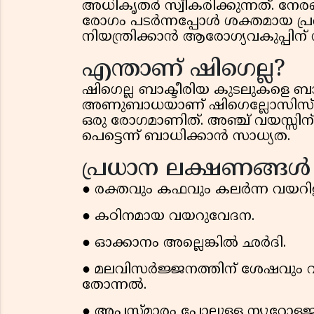
അധികൃതർ സ്വീകരിക്കുന്നത്. നേ
രോഗം പടർന്നപ്പോൾ ശക്തമായ പ്
നിയന്ത്രിക്കാൻ ആരോഗ്യവകുപ്പിന് സ
എന്താണ് ഷിഗെല്ല?
ഷിഗെല്ല ബാക്ടീരിയ കുടലുകളെ ബാ
അണുബാധയാണ് ഷിഗെല്ലോസിസ്. 
ഒരു രോഗമാണിത്. അഞ്ച് വയസ്സി
പെട്ടെന്ന് ബാധിക്കാൻ സാധ്യത.
പ്രധാന ലക്ഷണങ്ങൾ
● രക്തവും കഫവും കലർന്ന വയറിള
● കഠിനമായ വയറുവേദന.
● ഓക്കാനം അല്ലെങ്കിൽ ഛർദി.
● മലവിസർജ്ജനത്തിന് ശേഷവും
തോന്നൽ.
● അപസ്മാരം പോലുള്ള ന്യൂറോള