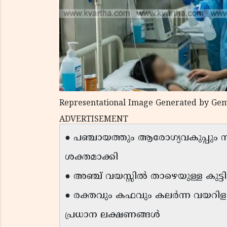
Representational Image Generated by Gem
ADVERTISEMENT
● പഞ്ചായത്തും ആരോഗ്യവകുപ്പും 
ശക്തമാക്കി
● അഞ്ച് വയസ്സിൽ താഴെയുള്ള കുട്ട
● രക്തവും കഫവും കലർന്ന വയറി
പ്രധാന ലക്ഷണങ്ങൾ