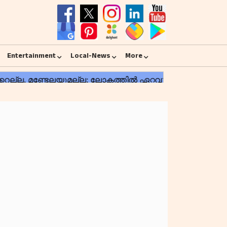
Entertainment
Local-News
More