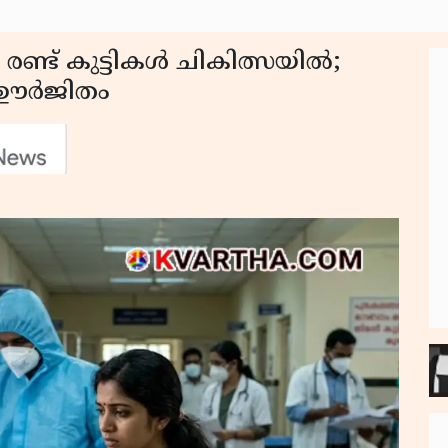
 രണ്ട് കുട്ടികൾ ചികിത്സയിൽ;
ൾ ഊർജിതം