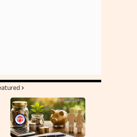
eatured