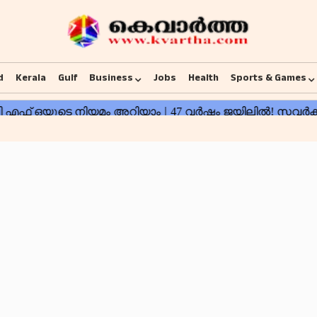
d
Kerala
Gulf
Business
Jobs
Health
Sports & Games