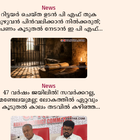
News
റിട്ടയർ ചെയ്ത ഉടൻ പി എഫ് തുക
മുഴുവൻ പിൻവലിക്കാൻ നിൽക്കരുത്;
പണം കൂടുതൽ നേടാൻ ഇ പി എഫ്
ഒയുടെ നിയമം അറിയാം
News
47 വർഷം ജയിലിൽ! സവർക്കറല്ല,
മണ്ടേലയുമല്ല; ലോകത്തിൽ ഏറ്റവും
കൂടുതൽ കാലം തടവിൽ കഴിഞ്ഞ
രാഷ്ട്രീയ തടവുകാരൻ ഇദ്ദേഹം! ഒരു
ന്ത്യൻ സ്വാതന്ത്ര്യസമര സേനാനിയുടെ
വേറിട്ട കഥ