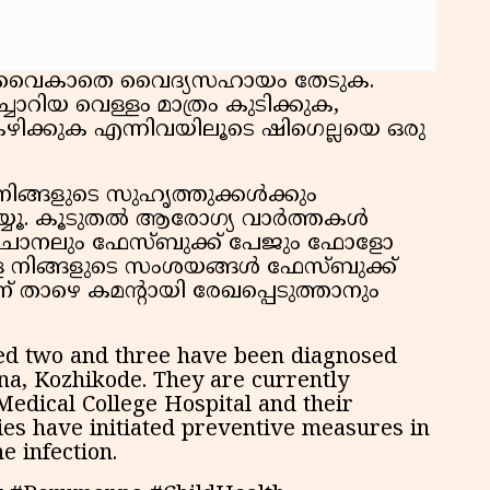
ം വൈകാതെ വൈദ്യസഹായം തേടുക.
ച്ചാറിയ വെള്ളം മാത്രം കുടിക്കുക,
ഴിക്കുക എന്നിവയിലൂടെ ഷിഗെല്ലയെ ഒരു
ിങ്ങളുടെ സുഹൃത്തുക്കൾക്കും
യ്യൂ. കൂടുതൽ ആരോഗ്യ വാർത്തകൾ
് ചാനലും ഫേസ്ബുക്ക് പേജും ഫോളോ
്ള നിങ്ങളുടെ സംശയങ്ങൾ ഫേസ്ബുക്ക്
 താഴെ കമന്റായി രേഖപ്പെടുത്താനും
ed two and three have been diagnosed
na, Kozhikode. They are currently
Medical College Hospital and their
ties have initiated preventive measures in
e infection.