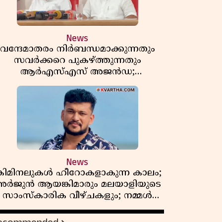
News
വന്ദേമാതരം നിർബന്ധമാക്കുന്നതും
സവർക്കറെ പുകഴ്ത്തുന്നതും
ആർഎസ്എസ് അജൻഡ;
ർക്കാരിനെതിരെ പിണറായി വിജയൻ
News
്രിമിനലുകൾ ഹീറോകളാകുന്ന കാലം;
ർജുൻ ആയങ്കിമാരും മലയാളിയുടെ
സാംസ്കാരിക വീഴ്ചകളും; നമ്മൾ
എങ്ങോട്ടാണ് പോകുന്നത്