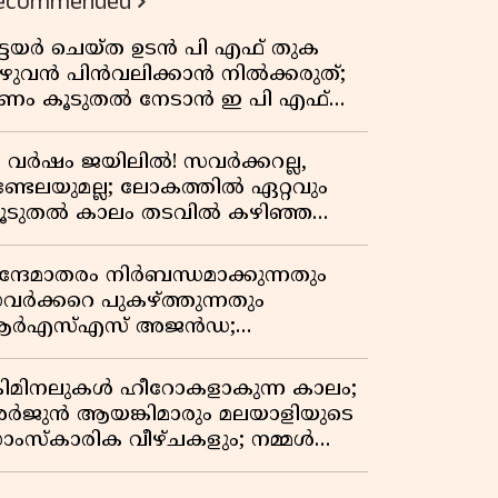
ecommended
ിട്ടയർ ചെയ്ത ഉടൻ പി എഫ് തുക
ുഴുവൻ പിൻവലിക്കാൻ നിൽക്കരുത്;
ണം കൂടുതൽ നേടാൻ ഇ പി എഫ്
യുടെ നിയമം അറിയാം
7 വർഷം ജയിലിൽ! സവർക്കറല്ല,
ണ്ടേലയുമല്ല; ലോകത്തിൽ ഏറ്റവും
ൂടുതൽ കാലം തടവിൽ കഴിഞ്ഞ
ാഷ്ട്രീയ തടവുകാരൻ ഇദ്ദേഹം! ഒരു
ന്ത്യൻ സ്വാതന്ത്ര്യസമര സേനാനിയുടെ
ന്ദേമാതരം നിർബന്ധമാക്കുന്നതും
േറിട്ട കഥ
വർക്കറെ പുകഴ്ത്തുന്നതും
ർഎസ്എസ് അജൻഡ;
ർക്കാരിനെതിരെ പിണറായി വിജയൻ
്രിമിനലുകൾ ഹീറോകളാകുന്ന കാലം;
ർജുൻ ആയങ്കിമാരും മലയാളിയുടെ
ാംസ്കാരിക വീഴ്ചകളും; നമ്മൾ
ങ്ങോട്ടാണ് പോകുന്നത്