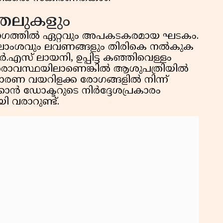
ുതലുകളും
ോഗത്തിൽ ഏറ്റവും അപകടകരമായ ഘടകം.
്ന ജലാംശവും ലവണങ്ങളും തിരികെ നൽകുക
.എസ് ലായനി, ഉപ്പിട്ട കഞ്ഞിവെള്ളം
തരാവസ്ഥയിലാണെങ്കിൽ ആശുപത്രിയിൽ
ധാരണ വയറിളക്ക രോഗങ്ങളിൽ നിന്ന്
ക്കാൻ ഡോക്ടറുടെ നിർദ്ദേശപ്രകാരം
 വരാറുണ്ട്.