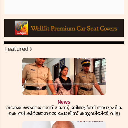
Featured
News
വടകര മയക്കുമരുന്ന് കേസ്; ബിആർസി അധ്യാപിക
കെ സി കീർത്തനയെ പോലീസ് കസ്റ്റഡിയിൽ വിട്ടു