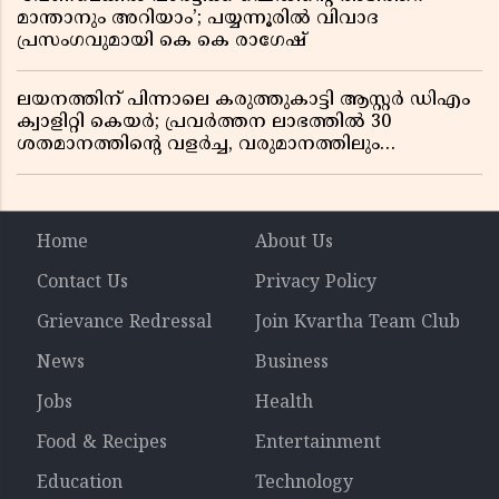
മാന്താനും അറിയാം’; പയ്യന്നൂരിൽ വിവാദ
പ്രസംഗവുമായി കെ കെ രാഗേഷ്
ലയനത്തിന് പിന്നാലെ കരുത്തുകാട്ടി ആസ്റ്റർ ഡിഎം
ക്വാളിറ്റി കെയർ; പ്രവർത്തന ലാഭത്തിൽ 30
ശതമാനത്തിൻ്റെ വളർച്ച, വരുമാനത്തിലും
ലാഭത്തിലും വൻ കുതിപ്പ് രേഖപ്പെടുത്തി ആദ്യ പാദ
റിപ്പോർട്ട് പുറത്ത്
Home
About Us
Contact Us
Privacy Policy
Grievance Redressal
Join Kvartha Team Club
News
Business
Jobs
Health
Food & Recipes
Entertainment
Education
Technology