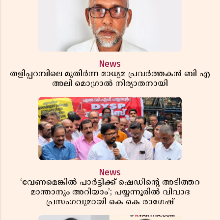
News
തളിപ്പറമ്പിലെ മുതിർന്ന മാധ്യമ പ്രവർത്തകൻ ബി എ
അലി മൊഗ്രാൽ നിര്യാതനായി
News
‘വേണമെങ്കിൽ പാർട്ടിക്ക് ഷെഡിൻ്റെ അടിത്തറ
മാന്താനും അറിയാം’; പയ്യന്നൂരിൽ വിവാദ
പ്രസംഗവുമായി കെ കെ രാഗേഷ്