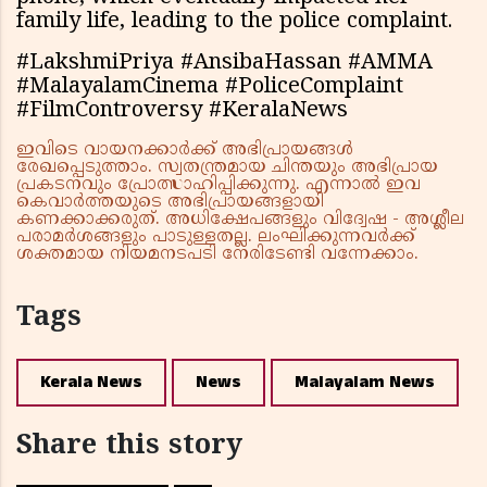
family life, leading to the police complaint.
#LakshmiPriya #AnsibaHassan #AMMA
#MalayalamCinema #PoliceComplaint
#FilmControversy #KeralaNews
ഇവിടെ വായനക്കാർക്ക് അഭിപ്രായങ്ങൾ
രേഖപ്പെടുത്താം. സ്വതന്ത്രമായ ചിന്തയും അഭിപ്രായ
പ്രകടനവും പ്രോത്സാഹിപ്പിക്കുന്നു. എന്നാൽ ഇവ
കെവാർത്തയുടെ അഭിപ്രായങ്ങളായി
കണക്കാക്കരുത്. അധിക്ഷേപങ്ങളും വിദ്വേഷ - അശ്ലീല
പരാമർശങ്ങളും പാടുള്ളതല്ല. ലംഘിക്കുന്നവർക്ക്
ശക്തമായ നിയമനടപടി നേരിടേണ്ടി വന്നേക്കാം.
Tags
Kerala News
News
Malayalam News
Share this story