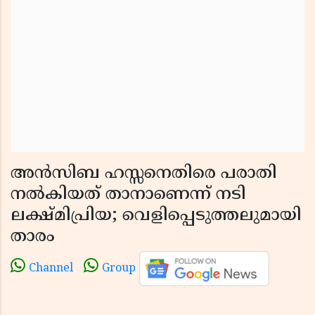
അൻസിബ ഹസ്സനെതിരെ പരാതി
നൽകിയത് താനാണെന്ന് നടി
ലക്ഷ്മിപ്രിയ; വെളിപ്പെടുത്തലുമായി
താരം
Channel
Group