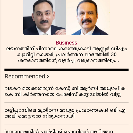
Business
ലയനത്തിന് പിന്നാലെ കരുത്തുകാട്ടി ആസ്റ്റർ ഡിഎം
ക്വാളിറ്റി കെയർ; പ്രവർത്തന ലാഭത്തിൽ 30
ശതമാനത്തിൻ്റെ വളർച്ച, വരുമാനത്തിലും
ലാഭത്തിലും വൻ കുതിപ്പ് രേഖപ്പെടുത്തി ആദ്യ പാദ
റിപ്പോർട്ട് പുറത്ത്
Recommended
വടകര മയക്കുമരുന്ന് കേസ്; ബിആർസി അധ്യാപിക
കെ സി കീർത്തനയെ പോലീസ് കസ്റ്റഡിയിൽ വിട്ടു
തളിപ്പറമ്പിലെ മുതിർന്ന മാധ്യമ പ്രവർത്തകൻ ബി എ
അലി മൊഗ്രാൽ നിര്യാതനായി
‘വേണമെങ്കിൽ പാർട്ടിക്ക് ഷെഡിൻ്റെ അടിത്തറ