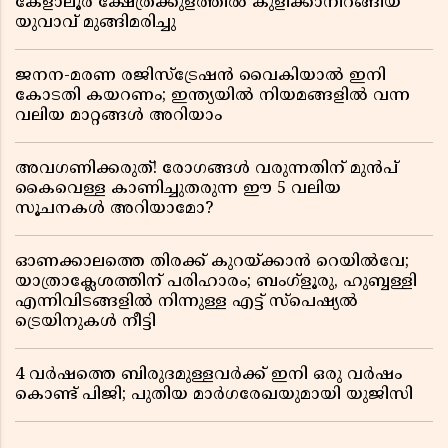
കേളാലൂർ ക്ഷേത്രക്കുളത്തിൽ കുളിക്കാനിറങ്ങിയ
യുവാവ് മുങ്ങിമരിച്ചു
ജനന-മരണ രജിസ്ട്രേഷൻ വൈകിയാൽ ഇനി
കോടതി കയറണം; ഇന്ത്യയിൽ നിയമങ്ങളിൽ വന്ന
വലിയ മാറ്റങ്ങൾ അറിയാം
അവഗണിക്കരുത്! രോഗങ്ങൾ വരുന്നതിന് മുൻപ്
കൈവെള്ള കാണിച്ചുതരുന്ന ഈ 5 വലിയ
സൂചനകൾ അറിയാമോ?
ഓണക്കാലത്തെ തിരക്ക് കുറയ്ക്കാൻ റെയിൽവേ;
യാത്രാക്ലേശത്തിന് പരിഹാരം; ബംഗ്ളൂരു, ഹുബ്ബള്ളി
എന്നിവിടങ്ങളിൽ നിന്നുള്ള എട്ട് സ്പെഷ്യൽ
ട്രെയിനുകൾ നീട്ടി
4 വർഷത്തെ ബിരുദമുള്ളവർക്ക് ഇനി ഒരു വർഷം
കൊണ്ട് പിജി; പുതിയ മാർഗരേഖയുമായി യുജിസി