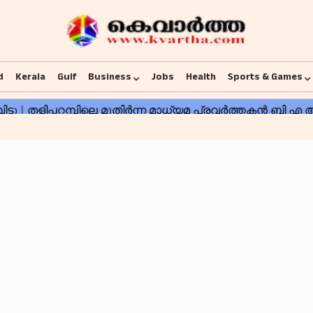
d
Kerala
Gulf
Business
Jobs
Health
Sports & Games