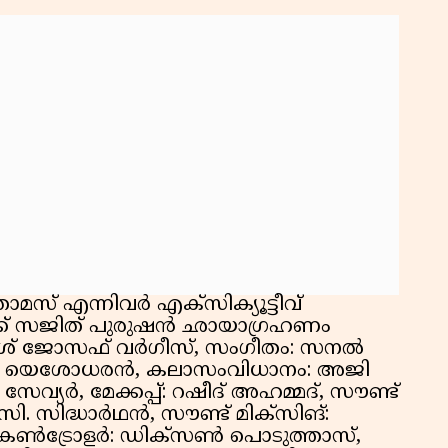
കു
റി
സ് എന്നിവർ എക്സിക്യൂട്ടീവ്
ക്ക് സജിത് പുരുഷൻ ഛായാഗ്രഹണം
ആകാശ് ജോസഫ് വർഗീസ്, സംഗീതം: സനൽ
ിൽ യെശോധരൻ, കലാസംവിധാനം: അജി
ഫി സേവ്യർ, മേക്കപ്പ്: റഷീദ് അഹമ്മദ്, സൗണ്ട്
 സിദ്ധാർഥൻ, സൗണ്ട് മിക്സിങ്:
കൺട്രോളർ: ഡിക്സൺ പൊടുത്താസ്,