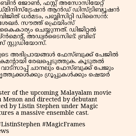
ിബിൻ ജോൺ, ഫസ്റ്റ് അസോസിയേറ്റ്
ഡ്മിനിസ്ട്രേഷൻ ആൻഡ് ഡിസ്ട്രിബ്യൂഷൻ
ബിജിത് ധർമടം, പബ്ലിസിറ്റി ഡിസൈൻ:
 ശേഖർ. സൗത്ത് ഫ്രെയിംസ്
 കൈകാര്യം ചെയ്യുന്നത്. ഡിജിറ്റൽ
െയ്ൻമെൻ്റ്, അഡ്വർടൈസിങ്: ബ്രിങ്
് സ്റ്റുഡിയോസ്.
ങളുടെ അഭിപ്രായങ്ങൾ ഫേസ്ബുക്ക് പേജിൽ
കമൻ്റായി രേഖപ്പെടുത്തുക. കൂടുതൽ
ട്സാപ്പ് ചാനലും ഫേസ്ബുക്ക് പേജും
്തുക്കൾക്കും ഗ്രൂപ്പുകൾക്കും ഷെയർ
oster of the upcoming Malayalam movie
ju Menon and directed by debutant
ced by Listin Stephen under Magic
tures a massive ensemble cast.
ListinStephen #MagicFrames
ews