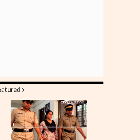
eatured