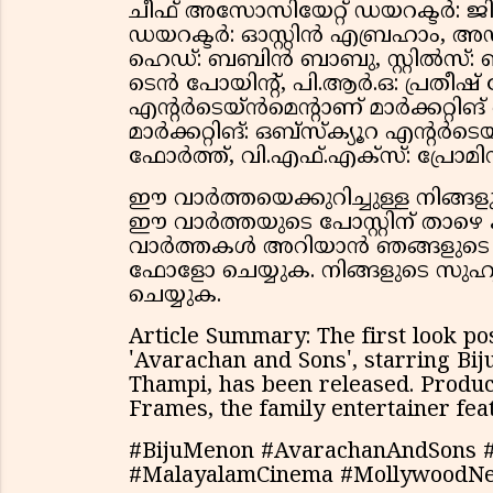
ചീഫ് അസോസിയേറ്റ് ഡയറക്ടർ: ജ
ഡയറക്ടർ: ഓസ്റ്റിൻ എബ്രഹാം, അ
ഹെഡ്: ബബിൻ ബാബു, സ്റ്റിൽസ്: 
ടെൻ പോയിൻ്റ്, പി.ആർ.ഒ: പ്രതീഷ്
എൻ്റർടെയ്ൻമെൻ്റാണ് മാർക്കറ്റിങ്
മാർക്കറ്റിങ്: ഒബ്സ്ക്യൂറ എൻ്റർട
ഫോർത്ത്, വി.എഫ്.എക്സ്: പ്രോമിസ
ഈ വാർത്തയെക്കുറിച്ചുള്ള നിങ്
ഈ വാർത്തയുടെ പോസ്റ്റിന് താഴെ 
വാർത്തകൾ അറിയാൻ ഞങ്ങളുടെ വാ
ഫോളോ ചെയ്യുക. നിങ്ങളുടെ സുഹൃത
ചെയ്യുക.
Article Summary: The first look p
'Avarachan and Sons', starring Bi
Thampi, has been released. Produ
Frames, the family entertainer fea
#BijuMenon #AvarachanAndSons #
#MalayalamCinema #MollywoodN