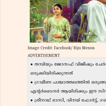
Image Credit: Facebook/ Biju Menon
ADVERTISEMENT
● തമ്പിയും ജോസഫ് വിജീഷും ചേർന്ന
ഒരുക്കിയിരിക്കുന്നത്
● ഗ്രാമീണ പശ്ചാത്തലത്തിൽ ഒരുങ്ങു
എന്റർടൈനർ ആയിരിക്കും ഈ സി
● ശ്രീനാഥ് ഭാസി, വിനയ് ഫോർട്ട്,