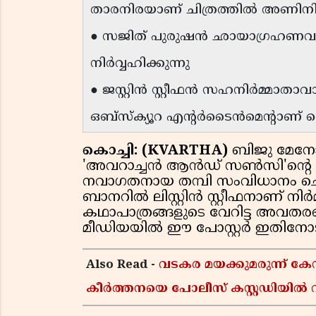
താരനിരയാണ് ചിത്രത്തിൽ അണിനിര
● സജിത് പുരുഷൻ ഛായാഗ്രഹണവ
നിർവ്വഹിക്കുന്നു
● ജസ്റ്റിൻ സ്റ്റീഫൻ സഹനിർമ്മാതാവായ
ഒബ്സ്ക്യൂറ എന്റർടൈൻമെന്റാണ് കൈ
കൊച്ചി: (KVARTHA)
ബിജു മേനോ
'അവറാച്ചൻ ആൻഡ് സൺസി'ൻ്റെ ഫസ്റ്റ
നവാഗതനായ തമ്പി സംവിധാനം ചെയ്
ബാനറിൽ ലിസ്റ്റിൻ സ്റ്റീഫനാണ് നിർമി
കഥാപാത്രങ്ങളുടെ വേറിട്ട അവത
മീഡിയയിൽ ഈ പോസ്റ്റർ ഇതിനോടകം
Also Read -
വടകര മയക്കുമരുന്ന് 
കീർത്തനയെ പോലീസ് കസ്റ്റഡിയിൽ വി