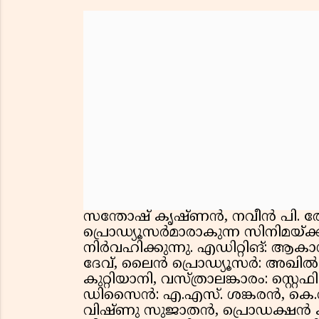
സന്തോഷ് കൃഷ്ണൻ, നവീൻ പി. തോമ
പ്രൊഡ്യൂസർമാരാകുന്ന സിനിമയ്
നിർവഹിക്കുന്നു. എഡിറ്റിങ്: 
ദേവ്, ലൈൻ പ്രൊഡ്യൂസർ: അഖ
കുറ്റിയാനി, വസ്ത്രാലങ്കാരം: സ്റ്റെ
ഡിസൈൻ: എ.എസ്. ശങ്കരൻ, കെ.സി.
വിഷ്ണു സുജാതൻ, പ്രൊഡക്ഷൻ 