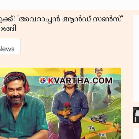
ുക്ക്! 'അവറാച്ചൻ ആൻഡ് സൺസ്'
ിറങ്ങി