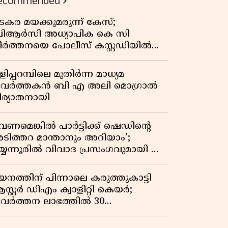
ecommended
കുതിപ്പ് രേഖപ്പെടുത്തി ആദ്യ പാദ
റിപ്പോർട്ട് പുറത്ത്
ടകര മയക്കുമരുന്ന് കേസ്;
ിആർസി അധ്യാപിക കെ സി
ീർത്തനയെ പോലീസ് കസ്റ്റഡിയിൽ
ട്ടു
ിപ്പറമ്പിലെ മുതിർന്ന മാധ്യമ
്രവർത്തകൻ ബി എ അലി മൊഗ്രാൽ
ിര്യാതനായി
വേണമെങ്കിൽ പാർട്ടിക്ക് ഷെഡിൻ്റെ
ടിത്തറ മാന്താനും അറിയാം’;
യ്യന്നൂരിൽ വിവാദ പ്രസംഗവുമായി കെ
െ രാഗേഷ്
യനത്തിന് പിന്നാലെ കരുത്തുകാട്ടി
സ്റ്റർ ഡിഎം ക്വാളിറ്റി കെയർ;
്രവർത്തന ലാഭത്തിൽ 30
തമാനത്തിൻ്റെ വളർച്ച,
രുമാനത്തിലും ലാഭത്തിലും വൻ