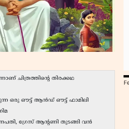
ാണ് ചിത്രത്തിന്റെ തിരക്കഥ
F
ന്ന ഒരു ഔട്ട് ആൻഡ് ഔട്ട് ഫാമിലി
നിമ
 ഗണപതി, ഗ്രേസ് ആന്റണി തുടങ്ങി വൻ