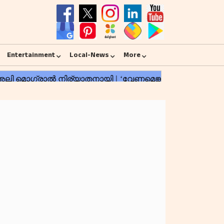
Entertainment
Local-News
More