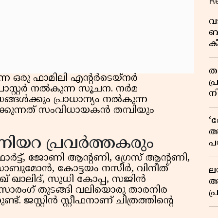
R
വ
ബ
ക
വി
തള
ന്ന ഒരു ഫാമിലി എൻ്റർടെയ്നർ
പ
ോസ്റ്റർ നൽകുന്ന സൂചന. നർമ
ന
ങ്ങൾക്കും പ്രാധാന്യം നൽകുന്ന
ക്കുന്നത് സംവിധായകൻ തമ്പിയും
‘
അ
ിയറ പ്രവർത്തകരും
പ
ക
ോർട്ട്, ജോണി ആൻ്റണി, ഗ്രേസ് ആൻ്റണി,
ാബുമോൻ, കോട്ടയം നസീർ, വിനീത്
ല
ഖ് ഖാലിദ്, സുധി കോപ്പ, സജിൻ
ആ
 സാരംഗ് തുടങ്ങി വലിയൊരു താരനിര
പ
്. ജസ്റ്റിൻ സ്റ്റീഫനാണ് ചിത്രത്തിൻ്റെ
ശ
വ