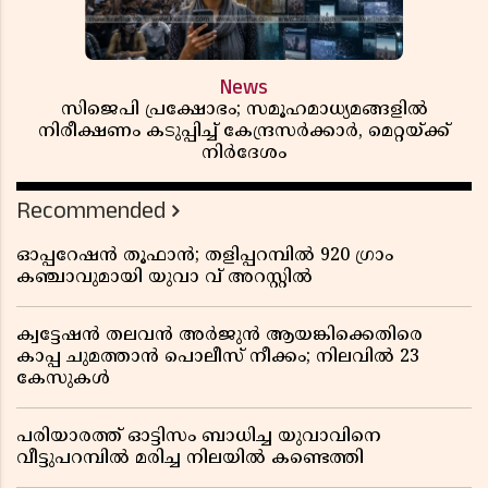
News
സിജെപി പ്രക്ഷോഭം; സമൂഹമാധ്യമങ്ങളിൽ
നിരീക്ഷണം കടുപ്പിച്ച് കേന്ദ്രസർക്കാർ, മെറ്റയ്ക്ക്
നിർദേശം
Recommended
ഓപ്പറേഷൻ തൂഫാൻ; തളിപ്പറമ്പിൽ 920 ഗ്രാം
കഞ്ചാവുമായി യുവാ വ് അറസ്റ്റിൽ
ക്വട്ടേഷൻ തലവൻ അർജുൻ ആയങ്കിക്കെതിരെ
കാപ്പ ചുമത്താൻ പൊലീസ് നീക്കം; നിലവിൽ 23
കേസുകൾ
പരിയാരത്ത് ഓട്ടിസം ബാധിച്ച യുവാവിനെ
വീട്ടുപറമ്പിൽ മരിച്ച നിലയിൽ കണ്ടെത്തി