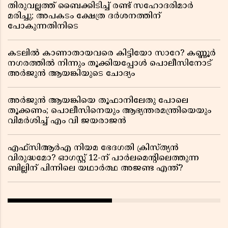
തിരുവല്ലത്ത് ബൈക്കിടിച്ച് രണ്ട് സഹോദരിമാർ
മരിച്ചു; അപകടം ക്ഷേത്ര ദർശനത്തിന്
പോകുന്നതിനിടെ
കടലിൽ കാണാതായവരെ കിട്ടിയോ സാറേ? കണ്ണൂർ
നഗരത്തിൽ നിന്നും തൂക്കിയപ്പോൾ പൊലീസിനോട്
അർജുൻ ആയങ്കിയുടെ ചോദ്യം
അർജുൻ ആയങ്കിയെ തൂഫാനിലേതു പോലെ
തൂക്കണം; പൊലീസിനെയും ആഭ്യന്തരമന്ത്രിയെയും
വിമർശിച്ച് എം വി ജയരാജൻ
എഫ്സിആർഎ നിയമ ഭേദഗതി ക്രിസ്ത്യൻ
വിരുദ്ധമോ? ഓഗസ്റ്റ് 12-ന് പാർലമെന്റിലെത്തുന്ന
ബില്ലിന് പിന്നിലെ യഥാർത്ഥ അജണ്ട എന്ത്?