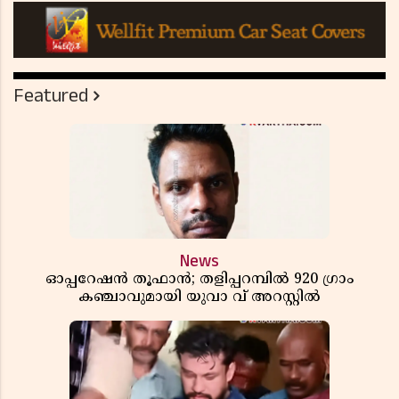
Featured
News
ഓപ്പറേഷൻ തൂഫാൻ; തളിപ്പറമ്പിൽ 920 ഗ്രാം
കഞ്ചാവുമായി യുവാ വ് അറസ്റ്റിൽ