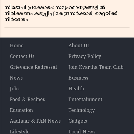
സിജെപി പ്രക്ഷോഭം; സമൂഹമാധ്യമങ്ങളിൽ
നിരീക്ഷണം കടുപ്പിച്ച് കേന്ദ്രസർക്കാർ, മെറ്റയ്ക്ക്
നിർദേശം
Home
About Us
Contact Us
Privacy Policy
Grievance Redressal
Join Kvartha Team Club
News
Business
Jobs
Health
Food & Recipes
Entertainment
Education
Technology
Aadhaar & PAN News
Gadgets
Lifestyle
Local-News