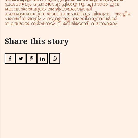
പ്രകടനവും പ്രോത്സാഹിപ്പിക്കുന്നു. എന്നാൽ ഇവ
കെവാർത്തയുടെ അഭിപ്രായങ്ങളായി
കണക്കാക്കരുത്. അധിക്ഷേപങ്ങളും വിദ്വേഷ - അശ്ലീല
പരാമർശങ്ങളും പാടുള്ളതല്ല. ലംഘിക്കുന്നവർക്ക്
ശക്തമായ നിയമനടപടി നേരിടേണ്ടി വന്നേക്കാം.
Share this story