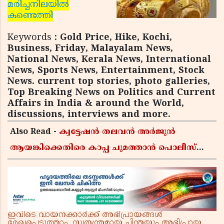
മരിച്ചനിലയില്‍
കണ്ടെത്തി
Keywords
: Gold Price, Hike, Kochi,
Business, Friday, Malayalam News,
National News, Kerala News, International
News, Sports News, Entertainment, Stock
News. current top stories, photo galleries,
Top Breaking News on Politics and Current
Affairs in India & around the World,
discussions, interviews and more.
Also Read -
ക്വട്ടേഷൻ തലവൻ അർജുൻ
ആയങ്കിക്കെതിരെ കാപ്പ ചുമത്താൻ പൊലീസ്
നീക്കം; നിലവിൽ 23 കേസുകൾ
ഇവിടെ വായനക്കാർക്ക് അഭിപ്രായങ്ങൾ
രേഖപ്പെടുത്താം. സ്വതന്ത്രമായ ചിന്തയും അഭിപ്രായ